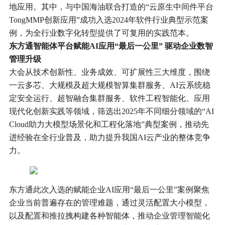
地应用。其中，与中国海油联合打造的“云原生中间件平台
TongMMP创新应用”成功入选2024年软件行业典型示范案
例，为全行业数字化转型提供了可复用的实践范本。
东方通智能体平台赋能AI应用“最后一公里” 驱动企业数智
管理升级
大会从技术创新性、业务成效、可扩展性三大维度，围绕
一云多芯、大规模及超大规模智算集群服务、AI云系统稳
定安全运行、超智融合集群服务、软件工程智能化、应用
现代化创新实践等领域，筛选出2025年不同细分领域的“AI
Cloud助力大模型场景化和工程化落地”典型案例，推动先
进经验在全行业普及，助力提升我国AI云产业的整体竞争
力。
东方通此次入选的赋能企业AI应用“最后一公里”案例聚焦
企业当前普遍存在的管理难题，通过灵活配置大小模型，
以及配置和推拉拽构建各种智能体，推动企业管理智能化