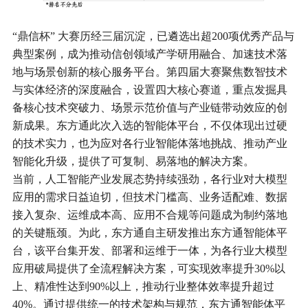
“鼎信杯” 大赛历经三届沉淀，已遴选出超200项优秀产品与
典型案例，成为推动信创领域产学研用融合、加速技术落
地与场景创新的核心服务平台。第四届大赛聚焦数智技术
与实体经济的深度融合，设置四大核心赛道，重点发掘具
备核心技术突破力、场景示范价值与产业链带动效应的创
新成果。东方通此次入选的智能体平台，不仅体现出过硬
的技术实力，也为应对各行业智能体落地挑战、推动产业
智能化升级，提供了可复制、易落地的解决方案。
当前，人工智能产业发展态势持续强劲，各行业对大模型
应用的需求日益迫切，但技术门槛高、业务适配难、数据
接入复杂、运维成本高、应用不合规等问题成为制约落地
的关键瓶颈。为此，东方通自主研发推出东方通智能体平
台，该平台集开发、部署和运维于一体，为各行业大模型
应用破局提供了全流程解决方案，可实现效率提升30%以
上、精准性达到90%以上，推动行业整体效率提升超过
40%。通过提供统一的技术架构与规范，东方通智能体平