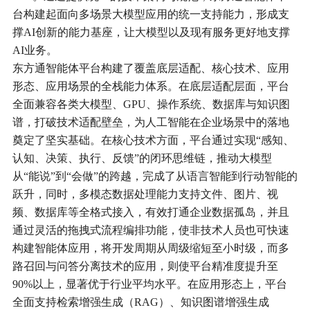
台构建起面向多场景大模型应用的统一支持能力，形成支
撑AI创新的能力基座，让大模型以及现有服务更好地支撑
AI业务。
东方通智能体平台构建了覆盖底层适配、核心技术、应用
形态、应用场景的全栈能力体系。在底层适配层面，平台
全面兼容各类大模型、GPU、操作系统、数据库与知识图
谱，打破技术适配壁垒，为人工智能在企业场景中的落地
奠定了坚实基础。在核心技术方面，平台通过实现“感知、
认知、决策、执行、反馈”的闭环思维链，推动大模型
从“能说”到“会做”的跨越，完成了从语言智能到行动智能的
跃升，同时，多模态数据处理能力支持文件、图片、视
频、数据库等全格式接入，有效打通企业数据孤岛，并且
通过灵活的拖拽式流程编排功能，使非技术人员也可快速
构建智能体应用，将开发周期从周级缩短至小时级，而多
路召回与问答分离技术的应用，则使平台精准度提升至
90%以上，显著优于行业平均水平。在应用形态上，平台
全面支持检索增强生成（RAG）、知识图谱增强生成