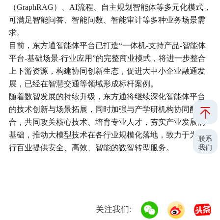
（GraphRAG）、AI流程、自主规划智能体等多元化模式，
可满足智能问答、智能问数、智能审计等多种业务场景需
求。
目前，东方通智能体平台已打造“一体机-支持产品-智能体
平台-基础场景-行业应用”的完整商业模式，将进一步整合
上下游资源，构建协同创新生态，促进大中小企业融通发
展，已经在智慧交通等领域形成标杆案例。
随着数智发展的持续升级，东方通将继续深化智能体平台
的技术创新与场景拓展，同时加强与产学研机构协同配
合，共同攻关核心技术、培育专业人才，夯实产业发展的
基础，推动大模型技术在各行业规模化落地，致力于为千
联系
我们
行百业提供安全、高效、智能的数智转型服务。
关注我们: