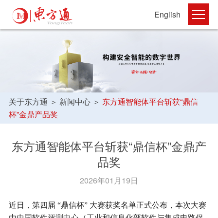
English
关于东方通
＞
新闻中心
＞
东方通智能体平台斩获“鼎信
杯”金鼎产品奖
东方通智能体平台斩获“鼎信杯”金鼎产
品奖
2026年01月19日
近日，第四届 “鼎信杯” 大赛获奖名单正式公布，本次大赛
由中国软件评测中心（工业和信息化部软件与集成电路促