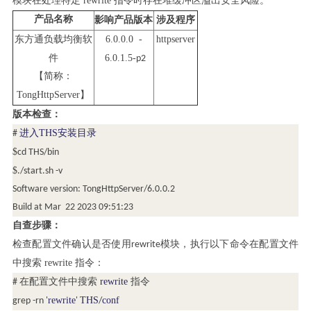
模块在处理特定 rewrite 指令时存在堆缓冲区溢出安全风险。
产品名称
影响产品版本
涉及程序
负载均衡软
6.0.0.0 -
httpserver
东方通
件
6.0.1.5-
p2
【简称：
TongHttpServer
】
版本检查：
进入
THS
安装目录
#
$
cd THS/bin
$
./start.sh -v
Software version: TongHttpServer/6.0.0.2
Build at Mar 22 2023 09:51:23
自查步骤：
检查配置文件确认是否使用
模块，执行以下命令在配置文件
rewrite
中搜索
rewrite 指令：
rewrite
# 在配置文件中搜索
指令
rewrite
THS
conf
grep -rn '
'
/