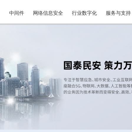
中间件
网络信息安全
行业数字化
服务与支持