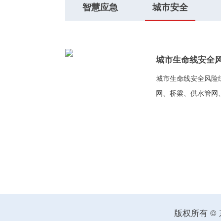
智慧应急
城市安全
城市生命线安全
城市生命线安全风险
网、桥梁、供水管网
管廊、电梯等影响城
施全面感知和动态监
提供监测预警、数据
障。
版权所有 ©