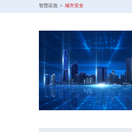
智慧应急
＞
城市安全